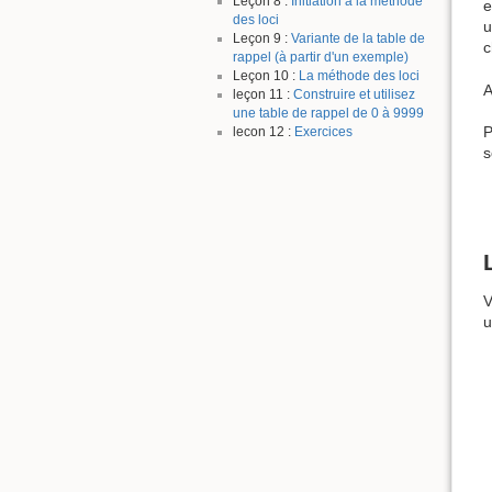
Leçon 8 :
Initiation à la méthode
e
des loci
u
Leçon 9 :
Variante de la table de
c
rappel (à partir d'un exemple)
Leçon 10 :
La méthode des loci
A
leçon 11 :
Construire et utilisez
une table de rappel de 0 à 9999
P
lecon 12 :
Exercices
s
V
u