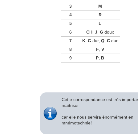
3
M
4
R
5
L
6
CH
,
J
,
G
doux
7
K
,
G
dur,
Q
,
C
dur
8
F
,
V
9
P
,
B
Cette correspondance est très importa
maîtriser
car elle nous servira énormément en
mnémotechnie!