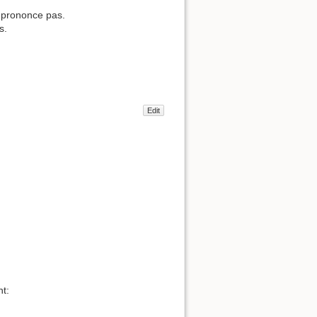
e prononce pas.
s.
Edit
t: