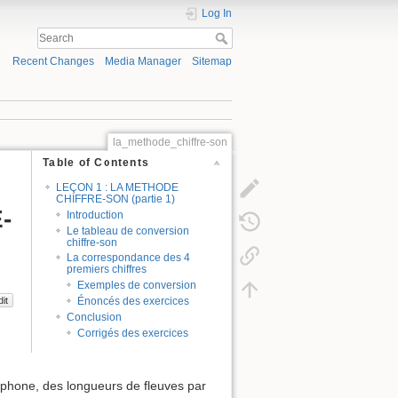
Log In
Recent Changes
Media Manager
Sitemap
la_methode_chiffre-son
Table of Contents
LEÇON 1 : LA METHODE
CHIFFRE-SON (partie 1)
-
Introduction
Le tableau de conversion
chiffre-son
La correspondance des 4
premiers chiffres
Exemples de conversion
dit
Énoncés des exercices
Conclusion
Corrigés des exercices
éphone, des longueurs de fleuves par