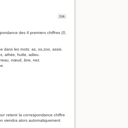
Edit
pondance des 4 premiers chiffres (0,
me dans les mots: as, os,zoo, assis.
s, athée, hutte, adieu.
agneau, nœud, âne, nez.
me.
our retenir la correspondance chiffre
ion viendra alors automatiquement.