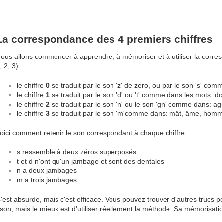
La correspondance des 4 premiers chiffres
ous allons commencer à apprendre, à mémoriser et à utiliser la corres
, 2, 3).
le chiffre
0
se traduit par le son 'z' de zero, ou par le son 's' com
le chiffre
1
se traduit par le son 'd' ou 't' comme dans les mots: do
le chiffre
2
se traduit par le son 'n' ou le son 'gn' comme dans: 
le chiffre
3
se traduit par le son 'm'comme dans: mât, âme, hom
oici comment retenir le son correspondant à chaque chiffre :
s ressemble à deux zéros superposés
t et d n'ont qu'un jambage et sont des dentales
n a deux jambages
m a trois jambages
'est absurde, mais c'est efficace. Vous pouvez trouver d'autres trucs p
 son, mais le mieux est d'utiliser réellement la méthode. Sa mémorisat