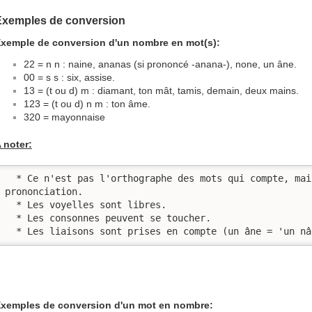
Exemples de conversion
xemple de conversion d'un nombre en mot(s):
22 = n n : naine, ananas (si prononcé -anana-), none, un âne.
00 = s s : six, assise.
13 = (t ou d) m : diamant, ton mât, tamis, demain, deux mains.
123 = (t ou d) n m : ton âme.
320 = mayonnaise
 noter:
  * Ce n'est pas l'orthographe des mots qui compte, mais seulement la 
prononciation.

  * Les voyelles sont libres.

  * Les consonnes peuvent se toucher.

  * Les liaisons sont prises en compte (un âne = 'un n
xemples de conversion d'un mot en nombre: