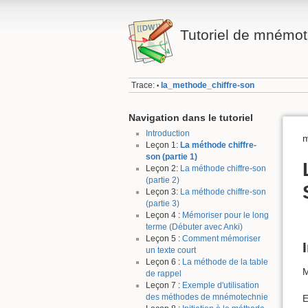
Tutoriel de mnémo
Trace:
la_methode_chiffre-son
•
Navigation dans le tutoriel
Introduction
m
Leçon 1:
La méthode chiffre-
son (partie 1)
Leçon 2:
La méthode chiffre-son
(partie 2)
Leçon 3:
La méthode chiffre-son
(partie 3)
Leçon 4 :
Mémoriser pour le long
terme (Débuter avec Anki)
Leçon 5 :
Comment mémoriser
un texte court
Leçon 6 :
La méthode de la table
M
de rappel
Leçon 7 :
Exemple d'utilisation
des méthodes de mnémotechnie
E