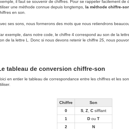
xemple, il faut se souvenir de chiffres. Pour se rappeler facilement de
tiliser une méthode connue depuis longtemps,
la méthode chiffre-so
hiffres en son.
vec ses sons, nous formerons des mots que nous retiendrons beaucoup
ar exemple, dans notre code, le chiffre 4 correspond au son de la lettre R
on de la lettre L. Donc si nous devons retenir le chiffre 25, nous pouvons 
Le tableau de conversion chiffre-son
oici en entier le tableau de correspondance entre les chiffres et les s
tiliser.
Chiffre
Son
0
S
,
Z
,
C
sifflant
1
D
ou
T
2
N