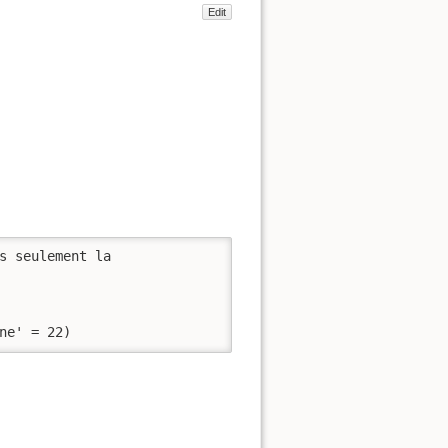
Edit
âne' = 22)