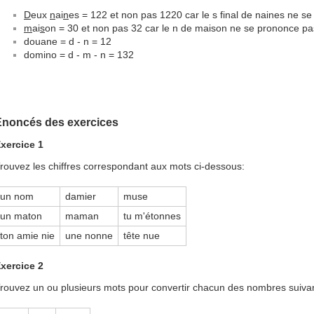
D
eux
n
ai
n
es = 122 et non pas 1220 car le s final de naines ne s
m
ai
s
on = 30 et non pas 32 car le n de maison ne se prononce pa
douane = d - n = 12
domino = d - m - n = 132
Énoncés des exercices
xercice 1
rouvez les chiffres correspondant aux mots ci-dessous:
un nom
damier
muse
un maton
maman
tu m'étonnes
ton amie nie
une nonne
tête nue
xercice 2
rouvez un ou plusieurs mots pour convertir chacun des nombres suivan