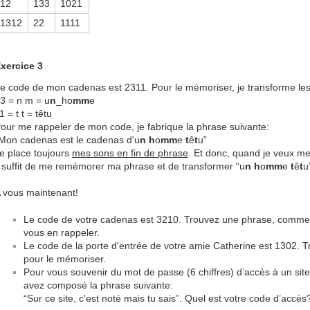
12
133
1021
1312
22
1111
xercice 3
e code de mon cadenas est 2311. Pour le mémoriser, je transforme les 
3 = n m = u
n
_ho
mm
e
1 = t t = têtu
our me rappeler de mon code, je fabrique la phrase suivante:
Mon cadenas est le cadenas d'u
n h
o
mm
e
t
ê
t
u”
e place toujours
mes sons en fin de phrase
. Et donc, quand je veux m
l suffit de me remémorer ma phrase et de transformer “u
n h
o
mm
e
t
ê
t
u
 vous maintenant!
Le code de votre cadenas est 3210. Trouvez une phrase, comme 
vous en rappeler.
Le code de la porte d'entrée de votre amie Catherine est 1302
pour le mémoriser.
Pour vous souvenir du mot de passe (6 chiffres) d’accès à un site
avez composé la phrase suivante:
“Sur ce site, c'est noté mais tu sais”. Quel est votre code d’accès