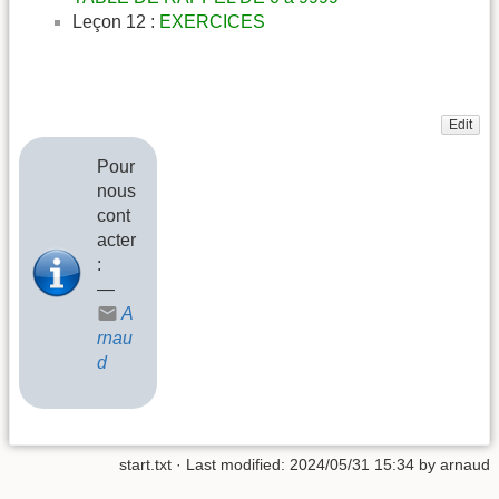
Leçon 12 :
EXERCICES
Edit
Pour
nous
cont
acter
:
—
A
rnau
d
start.txt
· Last modified: 2024/05/31 15:34 by
arnaud